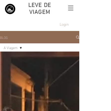
LEVE DE
VIAGEM
Login
BLOG
A Viagem
Tudo!
A Viagem
Minas
Gerais
Goiás